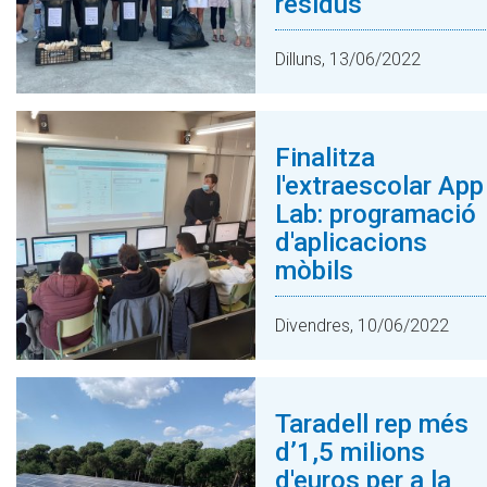
residus
Dilluns, 13/06/2022
Finalitza
l'extraescolar App
Lab: programació
d'aplicacions
mòbils
Divendres, 10/06/2022
Taradell rep més
d’1,5 milions
d'euros per a la