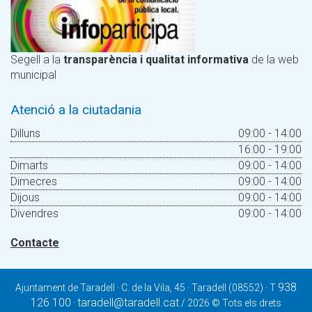
Segell a la
transparència i qualitat informativa
de la web
municipal
Atenció a la ciutadania
Dilluns
09:00 - 14:00
16:00 - 19:00
Dimarts
09:00 - 14:00
Dimecres
09:00 - 14:00
Dijous
09:00 - 14:00
Divendres
09:00 - 14:00
Contacte
938
Ajuntament de Taradell · C. de la Vila, 45 · Taradell (08552) · T
126 100
taradell@taradell.cat
·
/ 2026 © Tots els drets