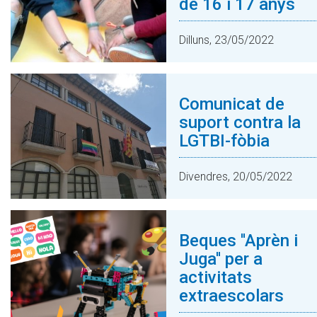
de 16 i 17 anys
Dilluns, 23/05/2022
Comunicat de
suport contra la
LGTBI-fòbia
Divendres, 20/05/2022
Beques ''Aprèn i
Juga'' per a
activitats
extraescolars