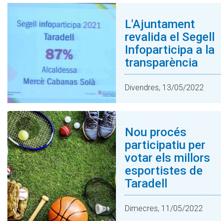
L'Ajuntament
revalida el Segell
Infoparticipa a la
transparència
Divendres, 13/05/2022
Nou procés
participatiu per
votar els millors
esportistes de
Taradell
Dimecres, 11/05/2022