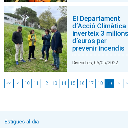
El Departament
d’Acció Climàtica
inverteix 3 milion
d’euros per
prevenir incendis
Divendres, 06/05/2022
<<
<
10
11
12
13
14
15
16
17
18
>
>
19
Estigues al dia