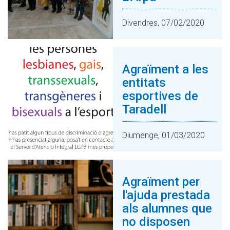
Divendres, 07/02/2020
Agraïment a les
entitats
esportives de
Taradell
Diumenge, 01/03/2020
Agraïment per
l'ajuda prestada
als alumnes que
no disposen