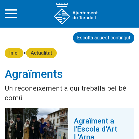
Escolta aquest contingut
Inici
Actualitat
Agraïments
Un reconeixement a qui treballa pel bé
comú
Agraïment a
l'Escola d'Art
L'Arpa