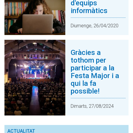
d'equips
informàtics
Diumenge, 26/04/2020
Gràcies a
tothom per
participar a la
Festa Major i a
qui la fa
possible!
Dimarts, 27/08/2024
ACTUALITAT