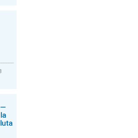
3
l—
la
luta