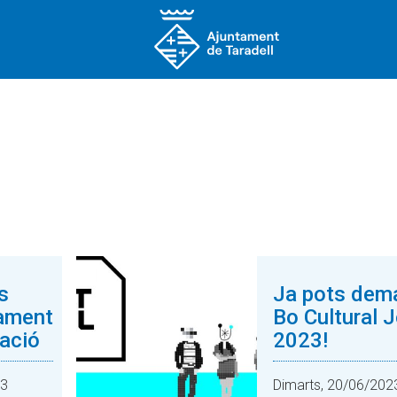
s
Ja pots dem
ament
Bo Cultural 
zació
2023!
23
Dimarts, 20/06/202