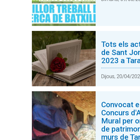
Tots els ac
de Sant Jor
2023 a Tara
Dijous, 20/04/20
Convocat e
Concurs d'A
Mural per o
de patrimon
murs de Tar