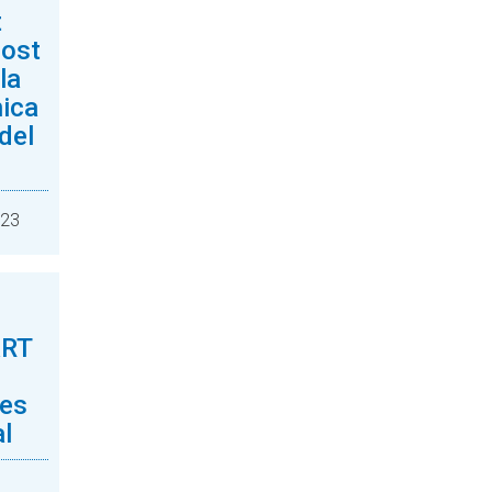
t
post
la
nica
del
023
ART
ves
l