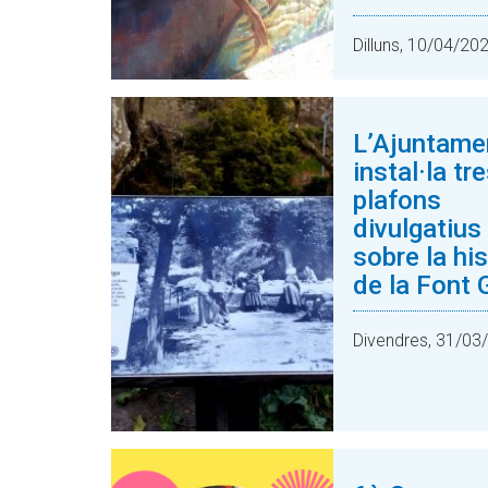
Dilluns, 10/04/20
L’Ajuntame
instal·la tr
plafons
divulgatius
sobre la his
de la Font 
Divendres, 31/03