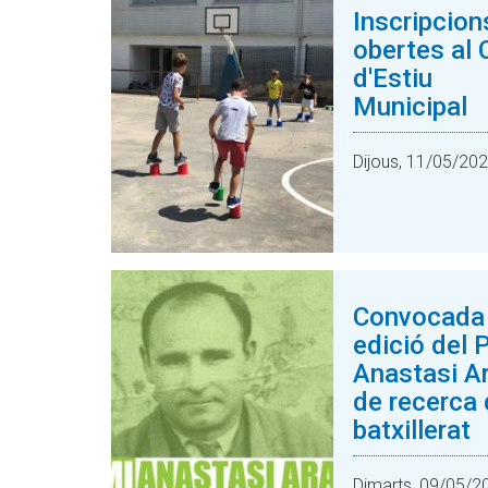
Inscripcion
obertes al 
d'Estiu
Municipal
Dijous, 11/05/20
Convocada 
edició del 
Anastasi A
de recerca
batxillerat
Dimarts, 09/05/2