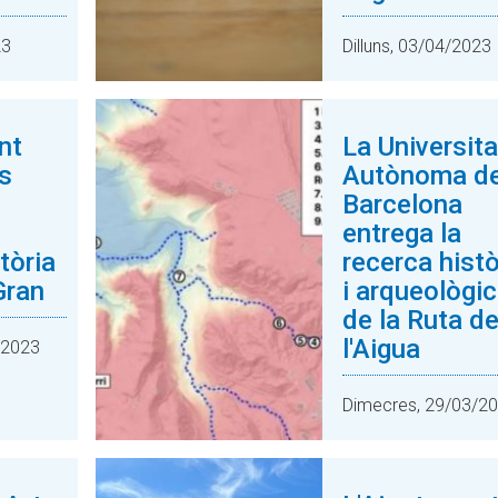
23
Dilluns, 03/04/2023
nt
La Universita
es
Autònoma d
Barcelona
entrega la
tòria
recerca histò
Gran
i arqueològi
de la Ruta d
l'Aigua
/2023
Dimecres, 29/03/2