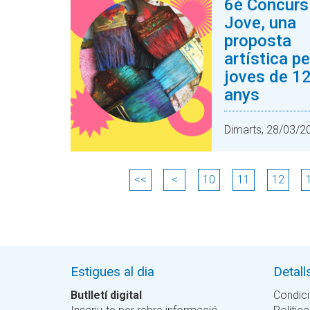
6è Concurs
Jove, una
proposta
artística pe
joves de 12
anys
Dimarts, 28/03/2
<<
<
10
11
12
Estigues al dia
Detall
Butlletí digital
Condici