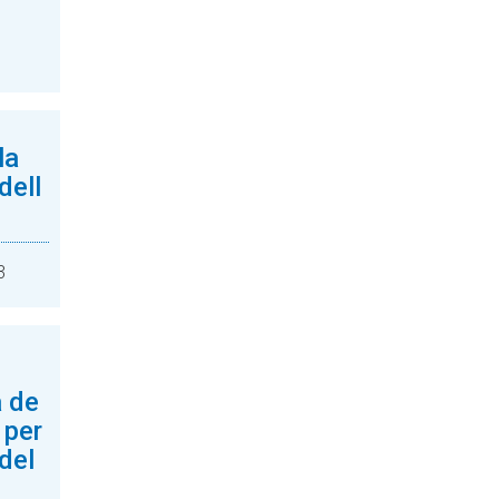
la
dell
3
 de
 per
del