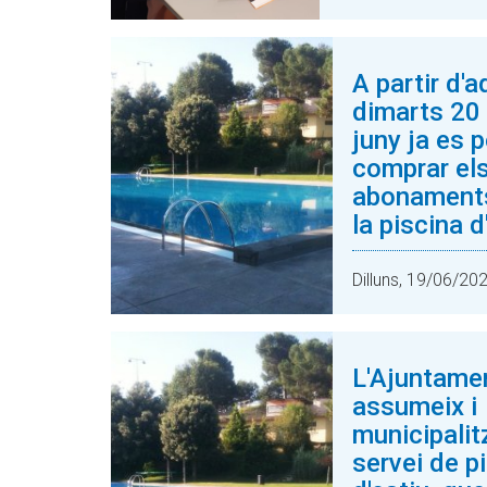
A partir d'
dimarts 20
juny ja es 
comprar el
abonament
la piscina d
Dilluns, 19/06/20
L'Ajuntame
assumeix i
municipalit
servei de p