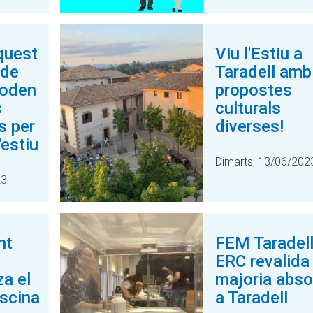
aquest
Viu l'Estiu a
 de
Taradell amb
poden
propostes
s
culturals
s per
diverses!
'estiu
Dimarts, 13/06/202
23
nt
FEM Taradel
ERC revalida 
za el
majoria abso
iscina
a Taradell