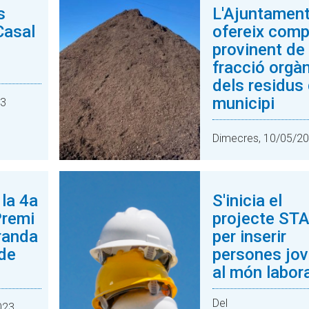
s
L'Ajuntamen
Casal
ofereix com
provinent de 
fracció orgà
dels residus 
municipi
23
Dimecres, 10/05/2
la 4a
S'inicia el
Premi
projecte ST
randa
per inserir
 de
persones jo
al món labora
Del
023