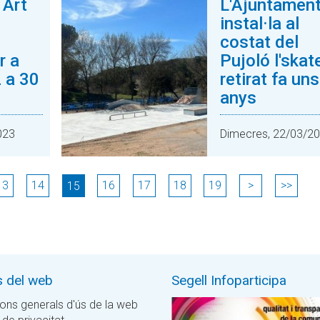
 Art
L'Ajuntamen
instal·la al
costat del
r a
Pujoló l'skat
 a 30
retirat fa uns
anys
023
Dimecres, 22/03/2
13
14
16
17
18
19
>
>>
15
s del web
Segell Infoparticipa
ons generals d'ús de la web