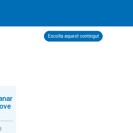
Escolta aquest contingut
anar
Jove
3