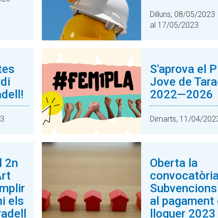
Dilluns, 08/05/2023
al 17/05/2023
tes
S'aprova el P
di
Jove de Tara
dell!
2022—2026
23
Dimarts, 11/04/202
l 2n
Oberta la
rt
convocatòria
mplir
Subvencions
i els
al pagament 
adell
lloguer 2023