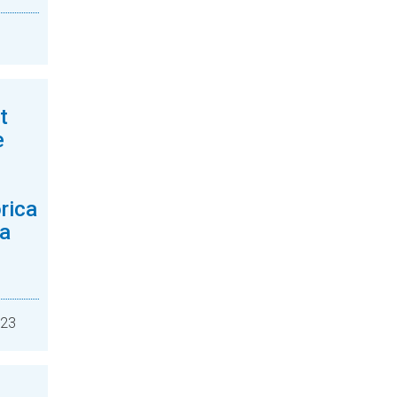
t
e
rica
ca
e
023