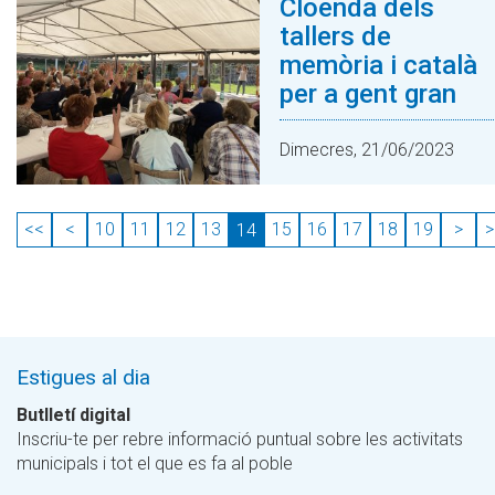
Cloenda dels
tallers de
memòria i català
per a gent gran
Dimecres, 21/06/2023
<<
<
10
11
12
13
15
16
17
18
19
>
>
14
Estigues al dia
Butlletí digital
Inscriu-te per rebre informació puntual sobre les activitats
municipals i tot el que es fa al poble