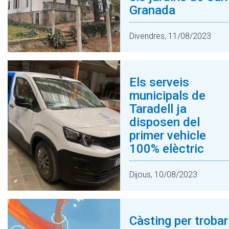
Granada
Divendres, 11/08/2023
Els serveis
municipals de
Taradell ja
disposen del
primer vehicle
100% elèctric
Dijous, 10/08/2023
Càsting per trobar