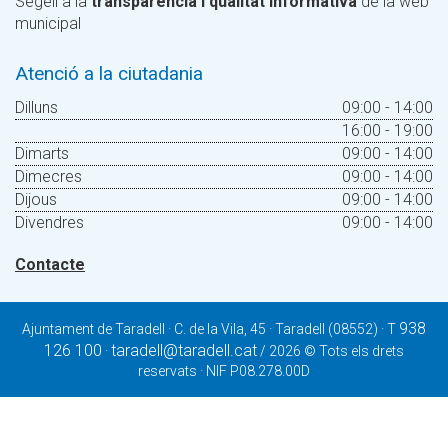
Segell a la
transparència i qualitat informativa
de la web
municipal
Atenció a la ciutadania
Dilluns
09:00 - 14:00
16:00 - 19:00
Dimarts
09:00 - 14:00
Dimecres
09:00 - 14:00
Dijous
09:00 - 14:00
Divendres
09:00 - 14:00
Contacte
938
Ajuntament de Taradell · C. de la Vila, 45 · Taradell (08552) · T
126 100
taradell@taradell.cat
·
/ 2026 © Tots els drets
reservats · NIF P08.278.00D