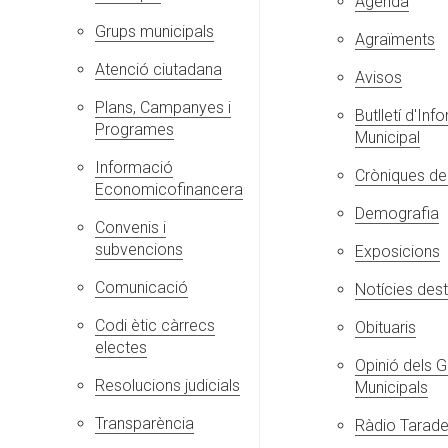
Agenda
Grups municipals
Agraïments
Atenció ciutadana
Avisos
Plans, Campanyes i
Butlletí d'In
Programes
Municipal
Informació
Cròniques del
Economicofinancera
Demografia
Convenis i
subvencions
Exposicions
Comunicació
Notícies des
Codi ètic càrrecs
Obituaris
electes
Opinió dels 
Resolucions judicials
Municipals
Transparència
Ràdio Taradel