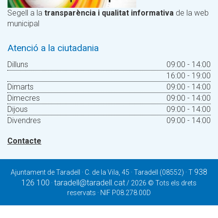
Segell a la
transparència i qualitat informativa
de la web
municipal
Atenció a la ciutadania
Dilluns
09:00 - 14:00
16:00 - 19:00
Dimarts
09:00 - 14:00
Dimecres
09:00 - 14:00
Dijous
09:00 - 14:00
Divendres
09:00 - 14:00
Contacte
938
Ajuntament de Taradell · C. de la Vila, 45 · Taradell (08552) · T
126 100
taradell@taradell.cat
·
/ 2026 © Tots els drets
reservats · NIF P08.278.00D