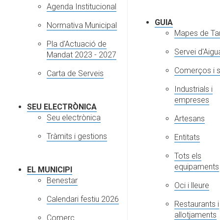
Agenda Institucional
GUIA
Normativa Municipal
Mapes de Tar
Pla d'Actuació de
Servei d'Aigu
Mandat 2023 - 2027
Comerços i s
Carta de Serveis
Industrials i
empreses
SEU ELECTRÒNICA
Seu electrònica
Artesans
Tràmits i gestions
Entitats
Tots els
equipaments
EL MUNICIPI
Benestar
Oci i lleure
Calendari festiu 2026
Restaurants i
allotjaments
Comerç