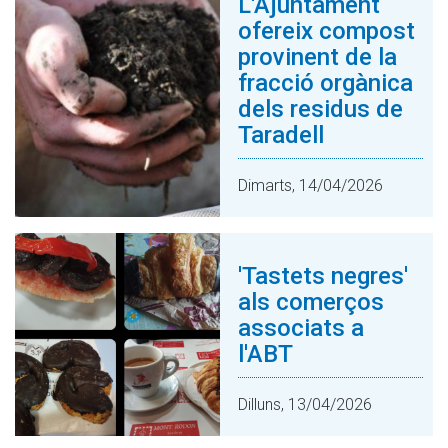
L'Ajuntament
ofereix compost
provinent de la
fracció orgànica
dels residus de
Taradell
Dimarts, 14/04/2026
'Tastets negres'
als comerços
associats a
l'ABT
Dilluns, 13/04/2026