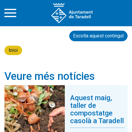
Escolta aquest contingut
Inici
Veure més notícies
Aquest maig,
taller de
compostatge
casolà a Taradell