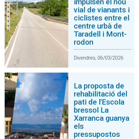
impulsen el nou
vial de vianants i
ciclistes entre el
centre urbà de
Taradell i Mont-
rodon
Divendres, 06/03/2026
La proposta de
rehabilitació del
pati de l'Escola
bressol La
Xarranca guanya
els
pressupostos