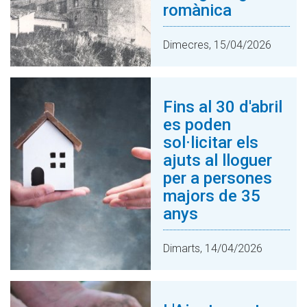
romànica
Dimecres, 15/04/2026
Fins al 30 d'abril
es poden
sol·licitar els
ajuts al lloguer
per a persones
majors de 35
anys
Dimarts, 14/04/2026