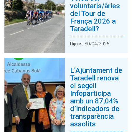
voluntaris/àries
del Tour de
França 2026 a
Taradell?
Dijous, 30/04/2026
L’Ajuntament de
Taradell renova
el segell
Infoparticipa
amb un 87,04%
d’indicadors de
transparència
assolits