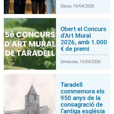
Dijous, 16/04/2026
Obert el Concurs
d'Art Mural
2026, amb 1.000
€ de premi
Dimecres, 15/04/2026
Taradell
commemora els
950 anys de la
consagració de
l’antiga església