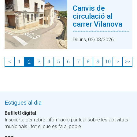
Canvis de
circulació al
carrer Vilanova
Dilluns, 02/03/2026
<
1
3
4
5
6
7
8
9
10
>
>>
2
Estigues al dia
Butlletí digital
Inscriu-te per rebre informació puntual sobre les activitats
municipals i tot el que es fa al poble