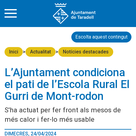
Escolta aquest contingut
Inici
Actualitat
Notícies destacades
L’Ajuntament condiciona
el pati de l’Escola Rural El
Gurri de Mont-rodon
S'ha actuat per fer front als mesos de
més calor i fer-lo més usable
DIMECRES, 24/04/2024