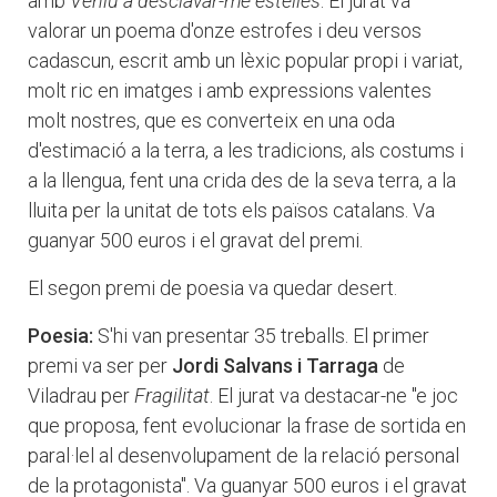
amb
Veniu a desclavar-me estelles
. El jurat va
valorar un poema d'onze estrofes i deu versos
cadascun, escrit amb un lèxic popular propi i variat,
molt ric en imatges i amb expressions valentes
molt nostres, que es converteix en una oda
d'estimació a la terra, a les tradicions, als costums i
a la llengua, fent una crida des de la seva terra, a la
lluita per la unitat de tots els països catalans. Va
guanyar 500 euros i el gravat del premi.
El segon premi de poesia va quedar desert.
Poesia:
S'hi van presentar 35 treballs. El primer
premi va ser per
Jordi Salvans i Tarraga
de
Viladrau per
Fragilitat
. El jurat va destacar-ne "e joc
que proposa, fent evolucionar la frase de sortida en
paral·lel al desenvolupament de la relació personal
de la protagonista". Va guanyar 500 euros i el gravat