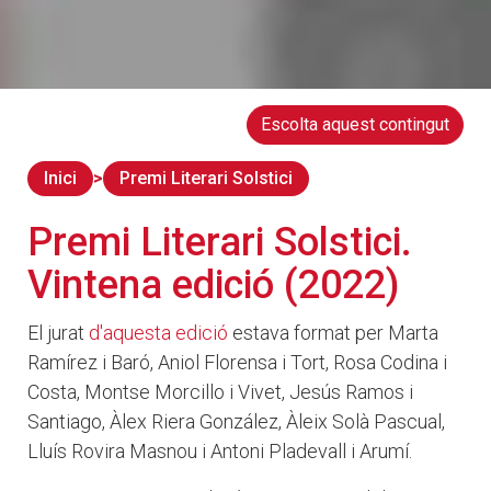
Escolta aquest contingut
Inici
Premi Literari Solstici
Premi Literari Solstici.
Vintena edició (2022)
El jurat
d'aquesta edició
estava format per Marta
Ramírez i Baró, Aniol Florensa i Tort, Rosa Codina i
Costa, Montse Morcillo i Vivet, Jesús Ramos i
Santiago, Àlex Riera González, Àleix Solà Pascual,
Lluís Rovira Masnou i Antoni Pladevall i Arumí.