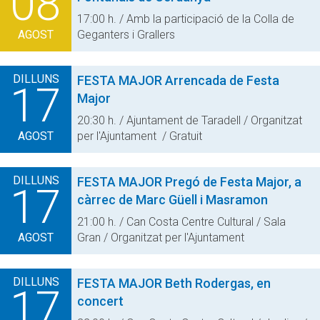
08
17:00 h. / Amb la participació de la Colla de
AGOST
Geganters i Grallers
DILLUNS
FESTA MAJOR
Arrencada de Festa
17
Major
20:30 h. / Ajuntament de Taradell / Organitzat
AGOST
per l'Ajuntament / Gratuit
DILLUNS
FESTA MAJOR
Pregó de Festa Major, a
17
càrrec de Marc Güell i Masramon
21:00 h. / Can Costa Centre Cultural / Sala
AGOST
Gran / Organitzat per l'Ajuntament
DILLUNS
FESTA MAJOR
Beth Rodergas, en
17
concert