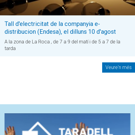
Tall d'electricitat de la companyia e-
distribucion (Endesa), el dilluns 10 d'agost
A la zona de La Roca , de 7 a 9 del matí i de 5 a 7 de la
tarda
Veure'n més