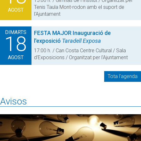
15:00 h. / Gimnàs de l'Institut / Organitzat pel
Tenis Taula Mont-rodon amb el suport de
AGOST
l'Ajuntament
DIMARTS
FESTA MAJOR
Inauguració de
18
l'exposició
Taradell Exposa
17:00 h. / Can Costa Centre Cultural / Sala
AGOST
d'Exposicions / Organitzat per l'Ajuntament
Tota l'agenda
Avisos