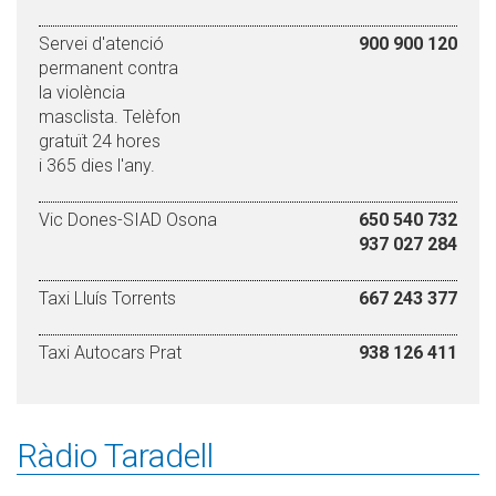
Servei d'atenció
900 900 120
permanent contra
la violència
masclista. Telèfon
gratuït 24 hores
i 365 dies l'any.
Vic Dones-SIAD Osona
650 540 732
937 027 284
Taxi Lluís Torrents
667 243 377
Taxi Autocars Prat
938 126 411
Ràdio Taradell