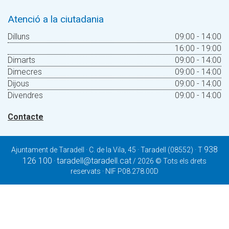
Atenció a la ciutadania
Dilluns
09:00 - 14:00
16:00 - 19:00
Dimarts
09:00 - 14:00
Dimecres
09:00 - 14:00
Dijous
09:00 - 14:00
Divendres
09:00 - 14:00
Contacte
938
Ajuntament de Taradell · C. de la Vila, 45 · Taradell (08552) · T
126 100
taradell@taradell.cat
·
/ 2026 © Tots els drets
reservats · NIF P08.278.00D