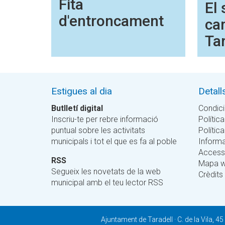
Fita
El 
d'entroncament
ca
Tar
Estigues al dia
Detall
Butlletí digital
Condici
Inscriu-te per rebre informació
Política
puntual sobre les activitats
Polític
municipals i tot el que es fa al poble
Informa
Accessi
RSS
Mapa 
Segueix les novetats de la web
Crèdits
municipal amb el teu lector RSS
Ajuntament de Taradell · C. de la Vila, 45