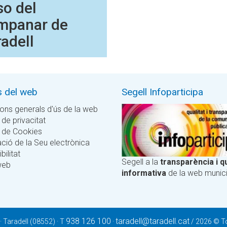
so del
mpanar de
adell
s del web
Segell Infoparticipa
ons generals d'ús de la web
 de privacitat
a de Cookies
ció de la Seu electrònica
bilitat
Segell a la
transparència i qu
web
informativa
de la web munici
938 126 100
taradell@taradell.cat
 · Taradell (08552) · T
·
/ 2026 © To