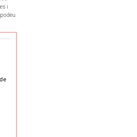
es i
t podeu
 de