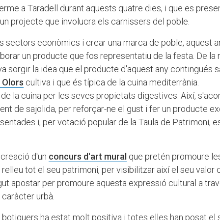
 terme a Taradell durant aquests quatre dies, i que es prese
un projecte que involucra els carnissers del poble.
els sectors econòmics i crear una marca de poble, aquest a
borar un producte que fos representatiu de la festa. De la 
va sorgir la idea que el producte d'aquest any contingués sa
 Olors
cultiva i que és típica de la cuina mediterrània.
de la cuina per les seves propietats digestives. Així, s'aco
ent de sajolida, per reforçar-ne el gust i fer un producte ex
entades i, per votació popular de la Taula de Patrimoni, e
 creació d'un
concurs d'art mural
que pretén promoure les
elleu tot el seu patrimoni, per visibilitzar així el seu valor c
gut apostar per promoure aquesta expressió cultural a tra
e caràcter urbà.
 botiguers ha estat molt positiva i totes elles han posat el