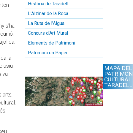
Història de Taradell
nten
L'Alzinar de la Roca
La Ruta de l'Aigua
ny s'ha
Concurs d'Art Mural
reunió,
jolida.
Elements de Patrimoni
Patrimoni en Paper
rda la
clusiu.
MAPA DEL
PATRIMON
s va
CULTURAL
TARADELL
 arts,
ultural.
vés
 seu