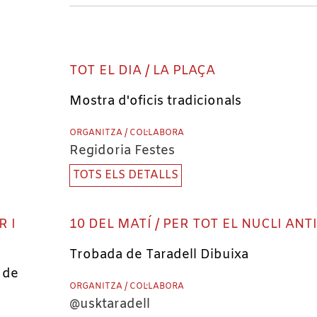
TOT EL DIA / LA PLAÇA
Mostra d'oficis tradicionals
ORGANITZA / COL·LABORA
Regidoria Festes
TOTS ELS DETALLS
R I
10 DEL MATÍ / PER TOT EL NUCLI ANT
Trobada de Taradell Dibuixa
 de
ORGANITZA / COL·LABORA
@usktaradell