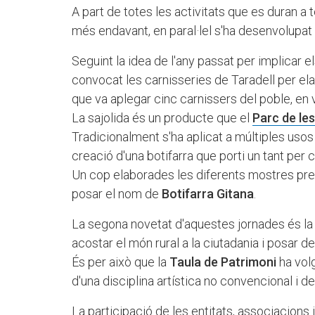
A part de totes les activitats que es duran a
més endavant, en paral·lel s'ha desenvolupat 
Seguint la idea de l'any passat per implicar 
convocat les carnisseries de Taradell per ela
que va aplegar cinc carnissers del poble, en 
La sajolida és un producte que el
Parc de les
Tradicionalment s'ha aplicat a múltiples usos 
creació d'una botifarra que porti un tant per c
Un cop elaborades les diferents mostres pres
posar el nom de
Botifarra Gitana
.
La segona novetat d'aquestes jornades és la
acostar el món rural a la ciutadania i posar de r
És per això que la
Taula de Patrimoni
ha vol
d'una disciplina artística no convencional i d
La participació de les entitats, associacions i