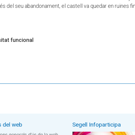
rés del seu abandonament, el castell va quedar en ruïnes fin
itat funcional
s del web
Segell Infoparticipa
ons generals d'ús de la web