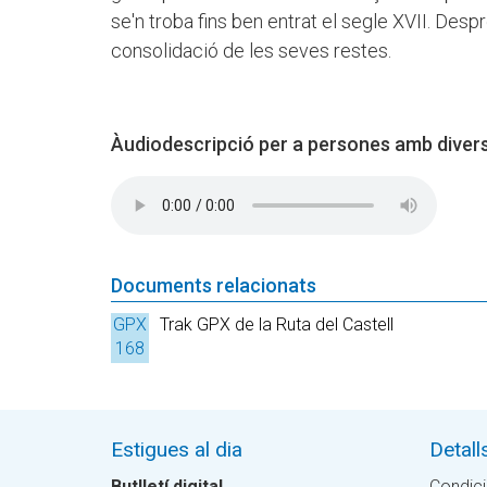
se'n troba fins ben entrat el segle XVII. Desp
consolidació de les seves restes.
Àudiodescripció per a persones amb divers
Documents relacionats
GPX
Trak GPX de la Ruta del Castell
168
Kb.
Estigues al dia
Detall
Butlletí digital
Condici