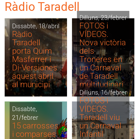
Ràdio Taradell
Dilluns, 23/febrer
FOTOS i
Dissabte, 18/abril
Ràdio
VÍDEOS.
Taradell
Nova victòria
porta Quim
dels
Masferrer i
Troneres en
Di-Versiones
un Carnaval
aquest abril
de Taradell
al municipi
multitudinari
Dilluns, 16/febrer
FOTOS i
VÍDEOS.
Dissabte,
Taradell viu
21/febrer
15 carrosses
un Carnaval
i comparses
Infantil