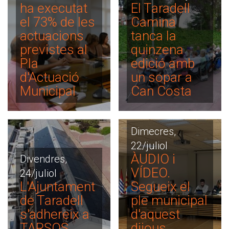
ha executat
El Taradell
el 73% de les
Camina
actuacions
tanca la
previstes al
quinzena
Pla
edició amb
d'Actuació
un sopar a
Municipal
Can Costa
Dimecres,
22/juliol
ÀUDIO i
Divendres,
VÍDEO.
24/juliol
L'Ajuntament
Segueix el
de Taradell
ple municipal
s'adhereix a
d'aquest
TARSOS
dijous