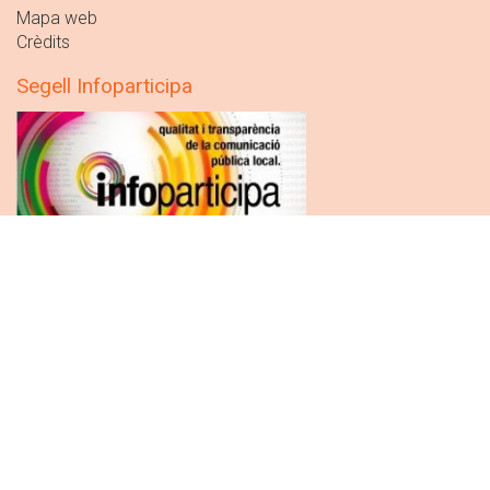
Mapa web
Crèdits
Segell Infoparticipa
Segell a la
transparència i qualitat informativa
de la web
municipal
Atenció a la ciutadania
Dilluns
09:00 - 14:00
16:00 - 19:00
Dimarts
09:00 - 14:00
Dimecres
09:00 - 14:00
Dijous
09:00 - 14:00
Divendres
09:00 - 14:00