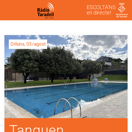
ESCOLTA'NS
en directe!
Dilluns, 03/agost
Tanquen