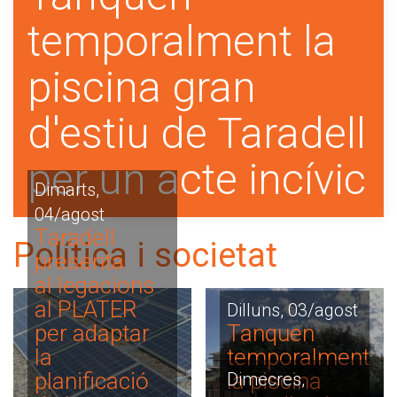
temporalment la
piscina gran
d'estiu de Taradell
per un acte incívic
Dimarts,
04/agost
Taradell
Política i societat
presenta
al·legacions
al PLATER
Dilluns, 03/agost
per adaptar
Tanquen
la
temporalment
planificació
la piscina
Dimecres,