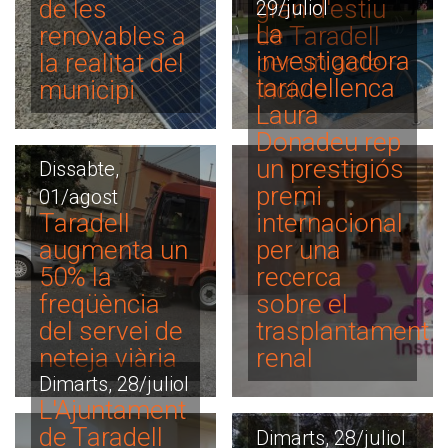
de les
gran d'estiu
29/juliol
La
renovables a
de Taradell
investigadora
la realitat del
per un acte
taradellenca
municipi
incívic
Laura
Donadeu rep
un prestigiós
Dissabte,
premi
01/agost
Taradell
internacional
augmenta un
per una
50% la
recerca
freqüència
sobre el
del servei de
trasplantament
neteja viària
renal
Dimarts, 28/juliol
L'Ajuntament
de Taradell
Dimarts, 28/juliol