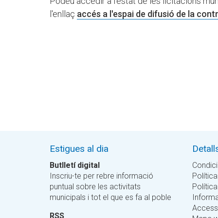
Podeu accedir a l'estat de les licitacions mun
l'enllaç
accés a l'espai de difusió de la con
Estigues al dia
Detall
Butlletí digital
Condici
Inscriu-te per rebre informació
Política
puntual sobre les activitats
Polític
municipals i tot el que es fa al poble
Informa
Accessi
RSS