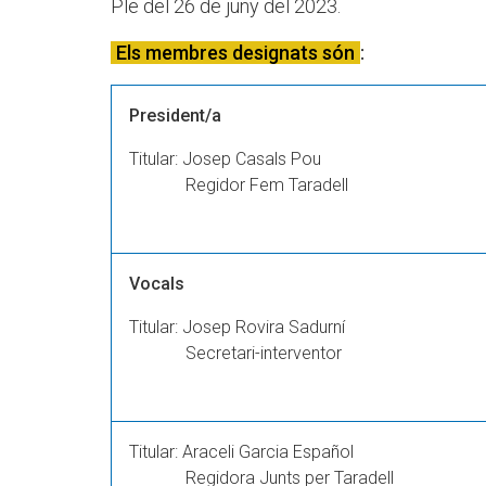
Ple del 26 de juny del 2023.
Els membres designats són
:
President/a
Titular: Josep Casals Pou
Regidor Fem Taradell
Vocals
Titular: Josep Rovira Sadurní
Secretari-interventor
Titular: Araceli Garcia Español
Regidora Junts per Taradell