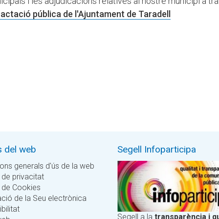
icipals i les adjudicacions relatives al nostre municipi a tr
tractació pública de l'Ajuntament de Taradell
s del web
Segell Infoparticipa
ons generals d'ús de la web
 de privacitat
a de Cookies
ció de la Seu electrònica
bilitat
Segell a la
transparència i qu