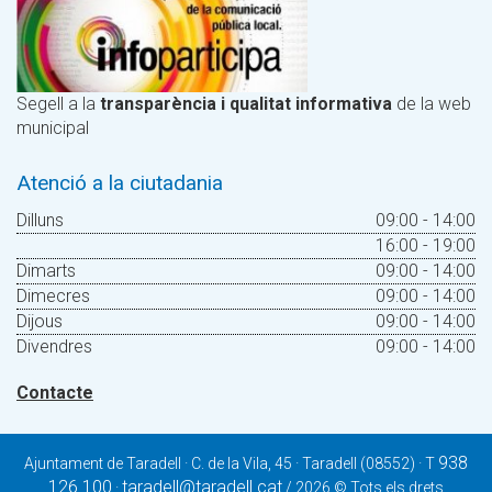
Segell a la
transparència i qualitat informativa
de la web
municipal
Atenció a la ciutadania
Dilluns
09:00 - 14:00
16:00 - 19:00
Dimarts
09:00 - 14:00
Dimecres
09:00 - 14:00
Dijous
09:00 - 14:00
Divendres
09:00 - 14:00
Contacte
938
Ajuntament de Taradell · C. de la Vila, 45 · Taradell (08552) · T
126 100
taradell@taradell.cat
·
/ 2026 © Tots els drets