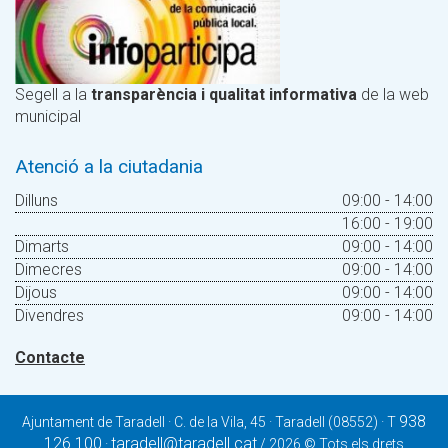
Segell a la
transparència i qualitat informativa
de la web
municipal
Atenció a la ciutadania
Dilluns
09:00 - 14:00
16:00 - 19:00
Dimarts
09:00 - 14:00
Dimecres
09:00 - 14:00
Dijous
09:00 - 14:00
Divendres
09:00 - 14:00
Contacte
938
Ajuntament de Taradell · C. de la Vila, 45 · Taradell (08552) · T
126 100
taradell@taradell.cat
·
/ 2026 © Tots els drets