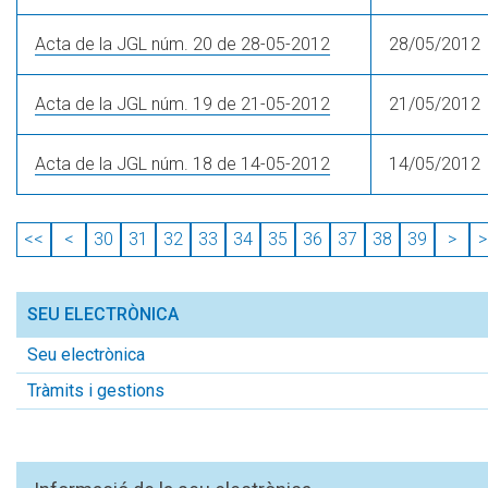
Acta de la JGL núm. 20 de 28-05-2012
28/05/2012
Acta de la JGL núm. 19 de 21-05-2012
21/05/2012
Acta de la JGL núm. 18 de 14-05-2012
14/05/2012
<<
<
30
31
32
33
34
35
36
37
38
39
>
>
SEU ELECTRÒNICA
Seu electrònica
Tràmits i gestions