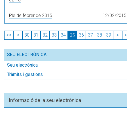
Ple de febrer de 2015
12/02/2015
<<
<
30
31
32
33
34
36
37
38
39
>
>
35
SEU ELECTRÒNICA
Seu electrònica
Tràmits i gestions
Informació de la seu electrònica