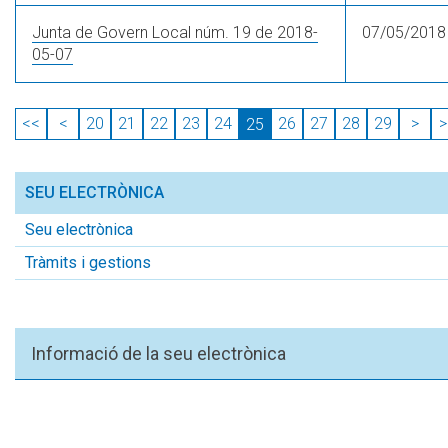
Junta de Govern Local núm. 19 de 2018-
07/05/2018
05-07
<<
<
20
21
22
23
24
26
27
28
29
>
>
25
SEU ELECTRÒNICA
Seu electrònica
Tràmits i gestions
Informació de la seu electrònica