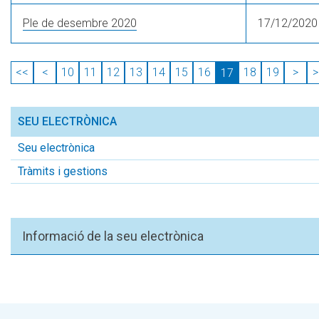
Ple de desembre 2020
17/12/2020
<<
<
10
11
12
13
14
15
16
18
19
>
>
17
SEU ELECTRÒNICA
Seu electrònica
Tràmits i gestions
Informació de la seu electrònica