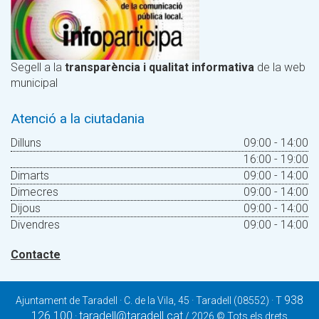
Segell a la
transparència i qualitat informativa
de la web
municipal
Atenció a la ciutadania
Dilluns
09:00 - 14:00
16:00 - 19:00
Dimarts
09:00 - 14:00
Dimecres
09:00 - 14:00
Dijous
09:00 - 14:00
Divendres
09:00 - 14:00
Contacte
938
Ajuntament de Taradell · C. de la Vila, 45 · Taradell (08552) · T
126 100
taradell@taradell.cat
·
/ 2026 © Tots els drets