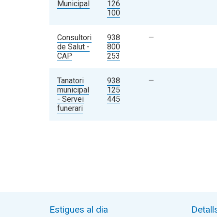
Municipal
126
100
Consultori
938
—
de Salut -
800
CAP
253
Tanatori
938
—
municipal
125
- Servei
445
funerari
Estigues al dia
Detall