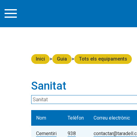
select e.* from entitats e, entitats_directori ed where e.id_entit
Inici
Guia
Tots els equipaments
Sanitat
Nom
Telèfon
Correu electrònic
Cementiri
938
contactar@taradell.c