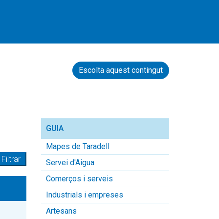
117 order by e.nom_entitat
Escolta aquest contingut
GUIA
Mapes de Taradell
Servei d'Aigua
Comerços i serveis
Industrials i empreses
Artesans