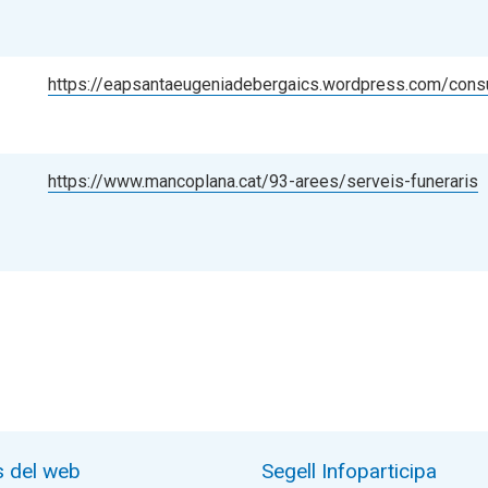
https://eapsantaeugeniadebergaics.wordpress.com/consul
https://www.mancoplana.cat/93-arees/serveis-funeraris
s del web
Segell Infoparticipa