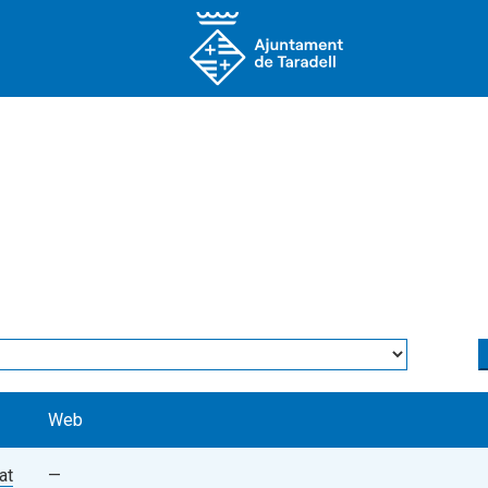
at = ed.id_entitat and e.registre_actiu = 1 and ed.id_directori= 20
Web
at
—