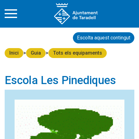
Escolta aquest contingut
Inici
Guia
Tots els equipaments
Escola Les Pinediques