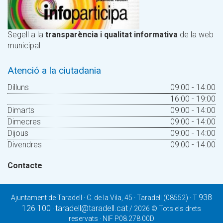
Segell a la
transparència i qualitat informativa
de la web
municipal
Atenció a la ciutadania
Dilluns
09:00 - 14:00
16:00 - 19:00
Dimarts
09:00 - 14:00
Dimecres
09:00 - 14:00
Dijous
09:00 - 14:00
Divendres
09:00 - 14:00
Contacte
938
Ajuntament de Taradell · C. de la Vila, 45 · Taradell (08552) · T
126 100
taradell@taradell.cat
·
/ 2026 © Tots els drets
reservats · NIF P08.278.00D