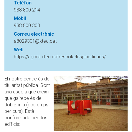
Telèfon
938 800 214
Mòbil
938 800 303
Correu electrònic
a8029301@xtec.cat
Web
https://agora.xtec.cat/escola-lespinediques/
El nostre centre és de
titularitat pública. Som
una escola que creix i
que gairebé és de
doble línia (dos grups
per curs). Està
conformada per dos
edificis: