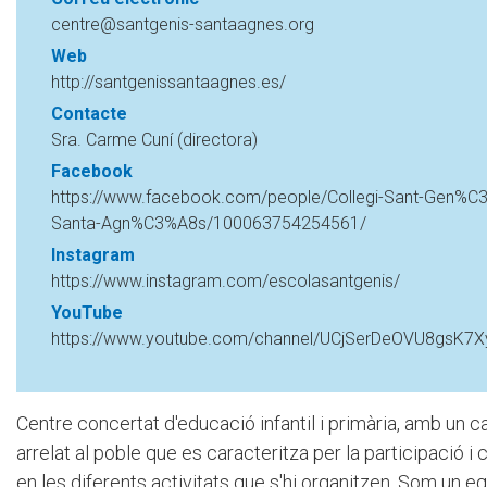
centre@santgenis-santaagnes.org
Web
http://santgenissantaagnes.es/
Contacte
Sra. Carme Cuní (directora)
Facebook
https://www.facebook.com/people/Collegi-Sant-Gen%C3
Santa-Agn%C3%A8s/100063754254561/
Instagram
https://www.instagram.com/escolasantgenis/
YouTube
https://www.youtube.com/channel/UCjSerDeOVU8gsK
Centre concertat d'educació infantil i primària, amb un c
arrelat al poble que es caracteritza per la participació i 
en les diferents activitats que s'hi organitzen. Som un e