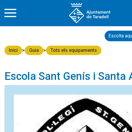
Escolta aqu
Inici
Guia
Tots els equipaments
Escola Sant Genís i Santa