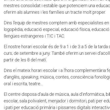
mestres consolidat i estable que potenciem una educació
oferim als alumnes i les famílies un tracte molt proper.
Dins l'equip de mestres comptem amb especialistes en p
logopèdia, educació especial, educació física, educació
llengües estrangeres i TIC i TAC.
El nostre horari escolar és de 9 a 1 i de 3 a 5 de la tarda 
curs; de setembre a juny. També oferim un servei d'acoll
partir de les 8 del matí.
Dins el mateix horari escolar i a l'hora complementària f
d'anglès,
speaking
, música, contes, consciència fonològ
oral i escrita, teatre...
El centre disposa d'aula de música, aula d'informàtica, b
escolar, sala polivalent, menjador i dormitori, pati per edu
i pati per educació primària i pissarres digitals interacti