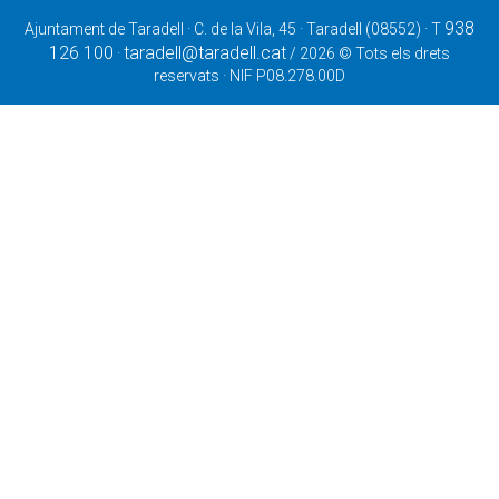
938
Ajuntament de Taradell · C. de la Vila, 45 · Taradell (08552) · T
126 100
taradell@taradell.cat
·
/ 2026 © Tots els drets
reservats · NIF P08.278.00D