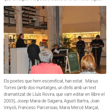
Els poetes que hem escenificat, han estat : Màrius
Torres (amb dos muntatges, un d'ells amb un text
dramatitzat de Lluís Rovira, que vam editar en llibre el
2003), Josep Maria de Sagarra, Agustí Bartra, Joan
Vinyoli, Francesc Parcerisas, Maria Mercè Marçal,