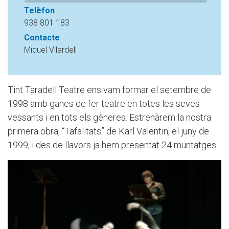
Telèfon
938 801 183
Contacte
Miquel Vilardell
Tint Taradell Teatre ens vam formar el setembre de
1998 amb ganes de fer teatre en totes les seves
vessants i en tots els gèneres. Estrenàrem la nostra
primera obra, “Tafalitats” de Karl Valentin, el juny de
1999, i des de llavors ja hem presentat 24 muntatges.