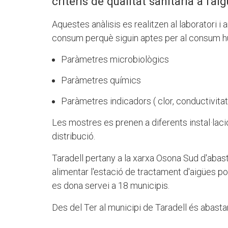
criteris de qualitat sanitària a l'aig
Aquestes anàlisis es realitzen al laboratori i 
consum perquè siguin aptes per al consum hu
Paràmetres microbiològics
Paràmetres químics
Paràmetres indicadors ( clor, conductivitat, 
Les mostres es prenen a diferents instal·lacio
distribució.
Taradell pertany a la xarxa Osona Sud d'abast
alimentar l'estació de tractament d'aigües p
es dona servei a 18 municipis.
Des del Ter al municipi de Taradell és abasta