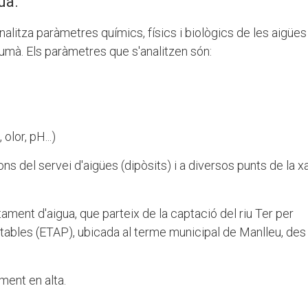
ua.
analitza paràmetres químics, físics i biològics de les aigües
mà. Els paràmetres que s'analitzen són:
olor, pH...)
ns del servei d'aigües (dipòsits) i a diversos punts de la x
ament d'aigua, que parteix de la captació del riu Ter per
otables (ETAP), ubicada al terme municipal de Manlleu, des
ment en alta.