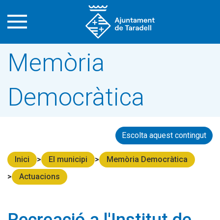
Memòria
Democràtica
Escolta aquest contingut
Inici
El municipi
Memòria Democràtica
Actuacions