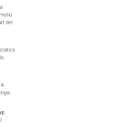
la
emotiu
rt del
cràtics
ls
74-
stigis
ez
;
l