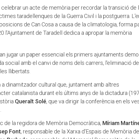
celebrar un acte de memòria per recordar la transició de 
ctimes taradellenques de la Guerra Civil i la postguerra. L'
exposicions de Can Cosa a causa de la climatologia, forma pa
 l'Ajuntament de Taradell dedica a apropar la memòria
van jugar un paper essencial els primers ajuntaments demo
da social amb el canvi de noms dels carrers, l'eliminació de
es llibertats.
a dinamitzador cultural que, juntament amb altres
cter catalanista durant els últims anys de la dictadura (19
istòria
Queralt Solé
, que va dirigir la conferència en els ve
.
rec de la regidora de Memòria Democràtica,
Míriam Martín
sep Font
, responsable de la Xarxa d'Espais de Memòria de