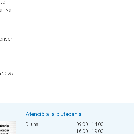
itè
 i va
fensor
Atenció a la ciutadania
Dilluns
09:00 - 14:00
16:00 - 19:00