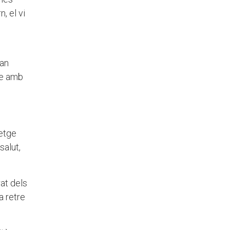
, el vi
uan
-se amb
metge
salut,
at dels
a retre