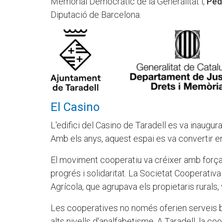
Memorial Democràtic de la Generalitat i,
Ped
Diputació de Barcelona.
El Casino
L'edifici del Casino de Taradell es va inaugur
Amb els anys, aquest espai es va convertir en 
El moviment cooperatiu va créixer amb força d
progrés i solidaritat. La Societat Cooperativa 
Agrícola, que agrupava els propietaris rurals,
Les cooperatives no només oferien serveis 
alts nivells d'analfabetisme. A Taradell, la co