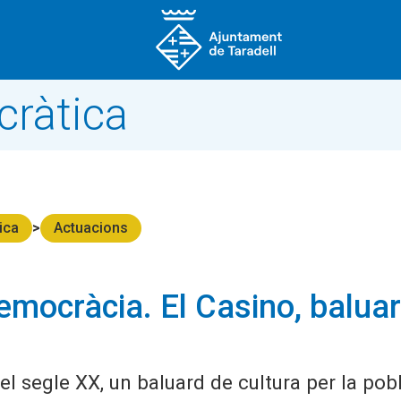
ràtica
ica
Actuacions
emocràcia. El Casino, balua
del segle XX, un baluard de cultura per la pob