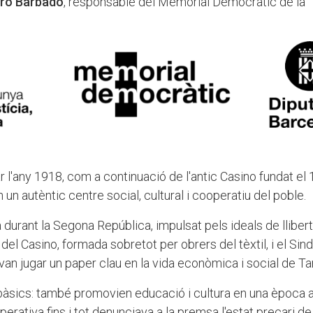
ro Barbado
, responsable del Memorial Democràtic de la
ar l'any 1918, com a continuació de l'antic Casino fundat el 
un autèntic centre social, cultural i cooperatiu del poble.
urant la Segona República, impulsat pels ideals de llibert
del Casino, formada sobretot per obrers del tèxtil, i el Sind
 van jugar un paper clau en la vida econòmica i social de Tar
bàsics: també promovien educació i cultura en una època
operativa fins i tot denunciava a la premsa l'estat precari de