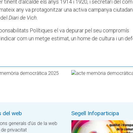
tinent d'alcalde els anys 1914 i 1920, i secretari del com
 mateix any va protagonitzar una activa campanya ciutadana
 del
Diari de Vich
.
sponsabilitats Polítiques el va depurar pel seu compromís
ivindicar com un metge estimat, un home de cultura i un de
s del web
Segell Infoparticipa
ons generals d'ús de la web
 de privacitat