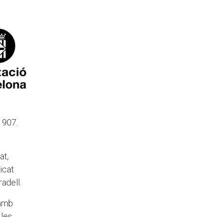
1907.
at,
icat
adell.
 amb
 les