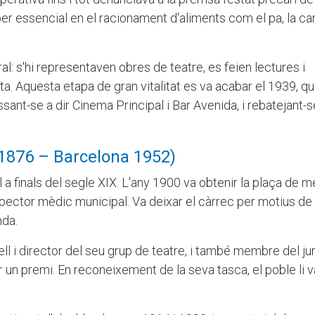
per essencial en el racionament d'aliments com el pa, la carn
al: s'hi representaven obres de teatre, es feien lectures i
ta. Aquesta etapa de gran vitalitat es va acabar el 1939, q
assant-se a dir Cinema Principal i Bar Avenida, i rebatejant
 1876 – Barcelona 1952)
l a finals del segle XIX. L'any 1900 va obtenir la plaça de 
inspector mèdic municipal. Va deixar el càrrec per motius de 
nda.
l i director del seu grup de teatre, i també membre del jur
r un premi. En reconeixement de la seva tasca, el poble li v