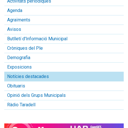
Activitats periòdiques
Agenda
Agraïments
Avisos
Butlletí d'Informació Municipal
Cròniques del Ple
Demografia
Exposicions
Notícies destacades
Obituaris
Opinió dels Grups Municipals
Ràdio Taradell