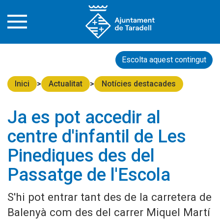
Escolta aquest contingut
Inici
Actualitat
Notícies destacades
Ja es pot accedir al
centre d'infantil de Les
Pinediques des del
Passatge de l'Escola
S'hi pot entrar tant des de la carretera de
Balenyà com des del carrer Miquel Martí