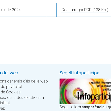
cici de 2024
Descarregar PDF
(138 Kb.)
s del web
Segell Infoparticipa
ons generals d'ús de la web
 de privacitat
a de Cookies
ció de la Seu electrònica
bilitat
Segell a la
transparència i qu
web