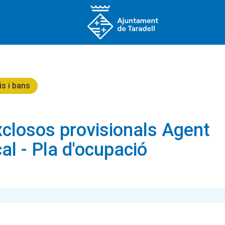
is i bans
xclosos provisionals Agent
cal - Pla d'ocupació