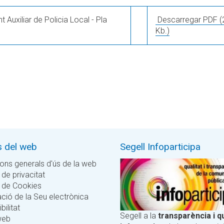
Auxiliar de Policia Local - Pla
Descarregar PDF
(
Kb.)
s del web
Segell Infoparticipa
ons generals d'ús de la web
 de privacitat
a de Cookies
ció de la Seu electrònica
bilitat
Segell a la
transparència i qu
web