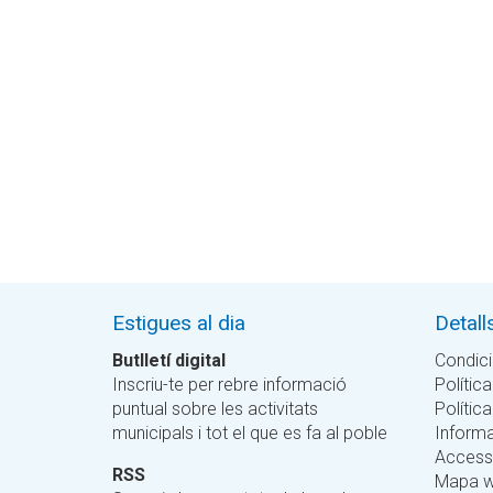
Estigues al dia
Detall
Butlletí digital
Condici
Inscriu-te per rebre informació
Política
puntual sobre les activitats
Polític
municipals i tot el que es fa al poble
Informa
Accessi
RSS
Mapa 