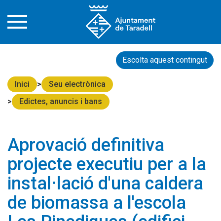
Escolta aquest contingut
Inici
Seu electrònica
Edictes, anuncis i bans
Aprovació definitiva
projecte executiu per a la
instal·lació d'una caldera
de biomassa a l'escola