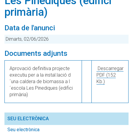
Les Pinediques (edifici
primària)
Data de l'anunci
Dimarts, 02/06/2026
Documents adjunts
Aprovació definitiva projecte
Descarregar
executiu per a la instal.lació d
PDF
(152
´una caldera de biomassa a l
Kb.)
´escola Les Pinediques (edifici
primària)
SEU ELECTRÒNICA
Seu electrònica