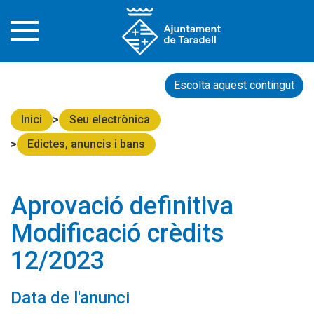
Escolta aquest contingut
Inici
Seu electrònica
Edictes, anuncis i bans
Aprovació definitiva
Modificació crèdits
12/2023
Data de l'anunci