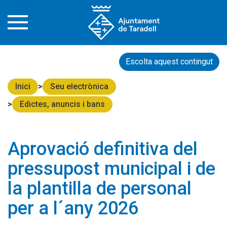
Escolta aquest contingut
Inici
Seu electrònica
Edictes, anuncis i bans
Aprovació definitiva del
pressupost municipal i de
la plantilla de personal
per a l´any 2026