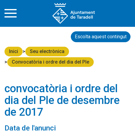
Escolta aquest contingut
Inici
Seu electrònica
Convocatòria i ordre del dia del Ple
convocatòria i ordre del
dia del Ple de desembre
de 2017
Data de l'anunci