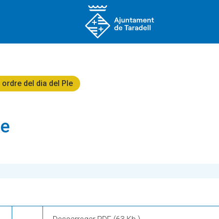
ordre del dia del Ple
re