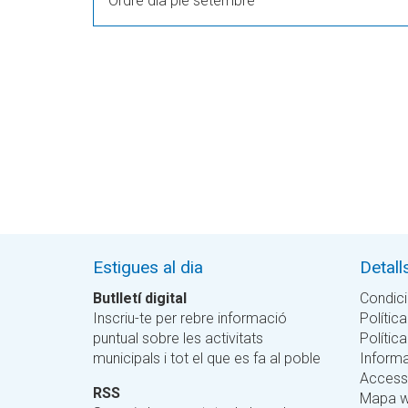
Ordre dia ple setembre
Estigues al dia
Detall
Butlletí digital
Condici
Inscriu-te per rebre informació
Política
puntual sobre les activitats
Polític
municipals i tot el que es fa al poble
Informa
Accessi
RSS
Mapa 