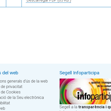
Descarregar PDF
(63 Kb.)
s del web
Segell Infoparticipa
ons generals d'ús de la web
 de privacitat
a de Cookies
ció de la Seu electrònica
bilitat
Segell a la
transparència i qu
web