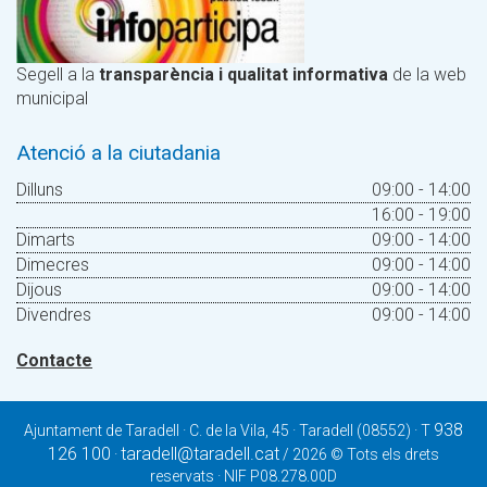
Segell a la
transparència i qualitat informativa
de la web
municipal
Atenció a la ciutadania
Dilluns
09:00 - 14:00
16:00 - 19:00
Dimarts
09:00 - 14:00
Dimecres
09:00 - 14:00
Dijous
09:00 - 14:00
Divendres
09:00 - 14:00
Contacte
938
Ajuntament de Taradell · C. de la Vila, 45 · Taradell (08552) · T
126 100
taradell@taradell.cat
·
/ 2026 © Tots els drets
reservats · NIF P08.278.00D