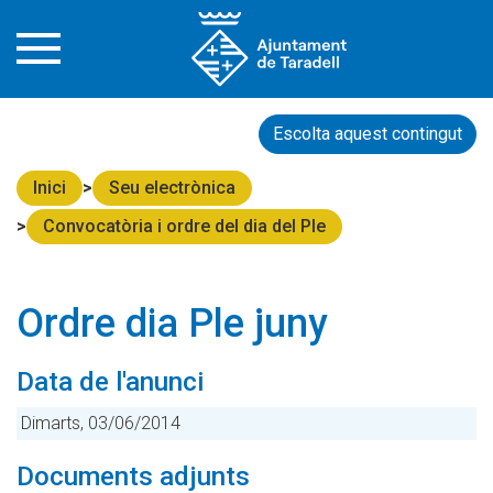
Escolta aquest contingut
Inici
Seu electrònica
Convocatòria i ordre del dia del Ple
Ordre dia Ple juny
Data de l'anunci
Dimarts, 03/06/2014
Documents adjunts