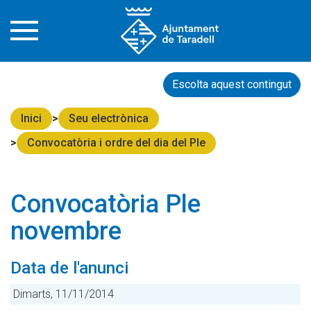
Escolta aquest contingut
Inici
Seu electrònica
Convocatòria i ordre del dia del Ple
Convocatòria Ple
novembre
Data de l'anunci
Dimarts, 11/11/2014