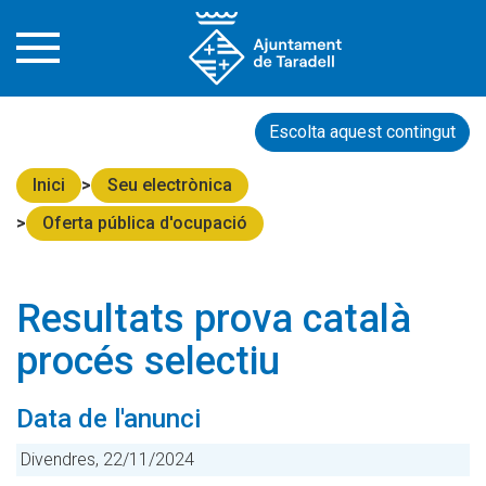
Escolta aquest contingut
Inici
Seu electrònica
Oferta pública d'ocupació
Resultats prova català
procés selectiu
Data de l'anunci
Divendres, 22/11/2024