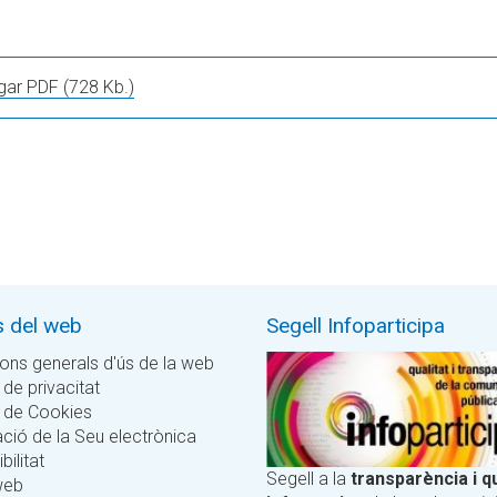
gar PDF
(728 Kb.)
s del web
Segell Infoparticipa
ons generals d'ús de la web
 de privacitat
a de Cookies
ció de la Seu electrònica
bilitat
Segell a la
transparència i qu
web