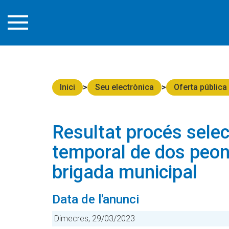
Inici
Seu electrònica
Oferta pública
Resultat procés selec
temporal de dos peons
brigada municipal
Data de l'anunci
Dimecres, 29/03/2023