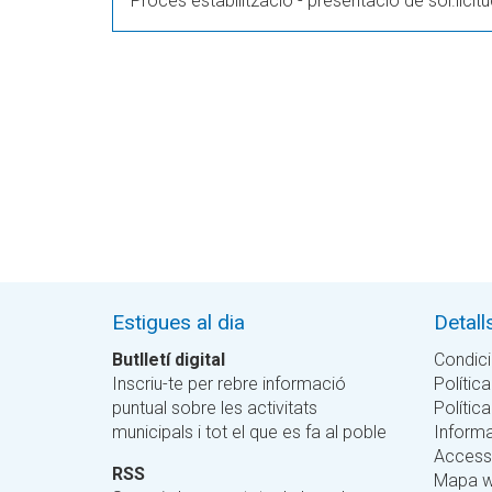
Procés estabilització - presentació de sol.licit
Estigues al dia
Detall
Butlletí digital
Condici
Inscriu-te per rebre informació
Política
puntual sobre les activitats
Polític
municipals i tot el que es fa al poble
Informa
Accessi
RSS
Mapa 