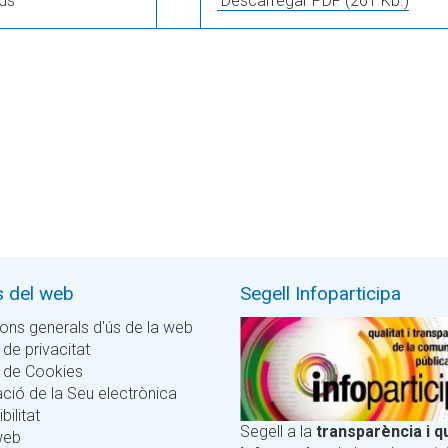
uds
Descarregar PDF
(261 Kb.)
s del web
Segell Infoparticipa
ons generals d'ús de la web
 de privacitat
a de Cookies
ció de la Seu electrònica
bilitat
Segell a la
transparència i qu
web