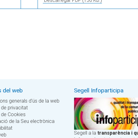
Descarregar PDF
(150 Kb.)
s del web
Segell Infoparticipa
ons generals d'ús de la web
 de privacitat
a de Cookies
ció de la Seu electrònica
bilitat
Segell a la
transparència i qu
web