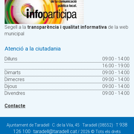
Segell a la
transparència i qualitat informativa
de la web
municipal
Atenció a la ciutadania
Dilluns
09:00 - 14:00
16:00 - 19:00
Dimarts
09:00 - 14:00
Dimecres
09:00 - 14:00
Dijous
09:00 - 14:00
Divendres
09:00 - 14:00
Contacte
938
Ajuntament de Taradell · C. de la Vila, 45 · Taradell (08552) · T
126 100
taradell@taradell.cat
·
/ 2026 © Tots els drets