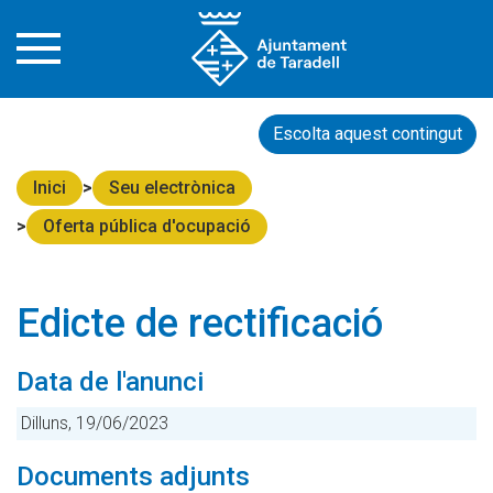
Escolta aquest contingut
Inici
Seu electrònica
Oferta pública d'ocupació
Edicte de rectificació
Data de l'anunci
Dilluns, 19/06/2023
Documents adjunts