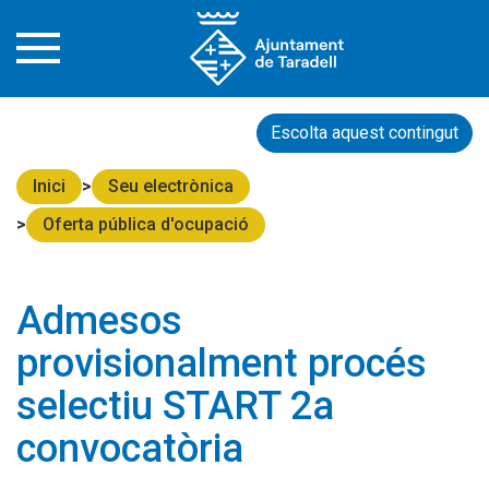
Escolta aquest contingut
Inici
Seu electrònica
Oferta pública d'ocupació
Admesos
provisionalment procés
selectiu START 2a
convocatòria