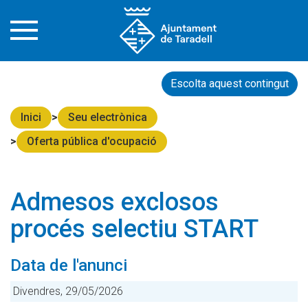
Escolta aquest contingut
Inici
Seu electrònica
Oferta pública d'ocupació
Admesos exclosos
procés selectiu START
Data de l'anunci
Divendres, 29/05/2026