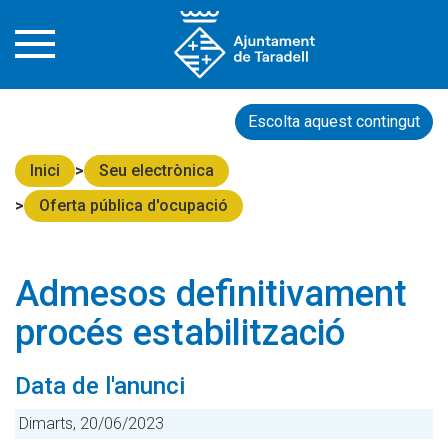
Escolta aquest contingut
Inici
Seu electrònica
Oferta pública d'ocupació
Admesos definitivament
procés estabilització
Data de l'anunci
Dimarts, 20/06/2023