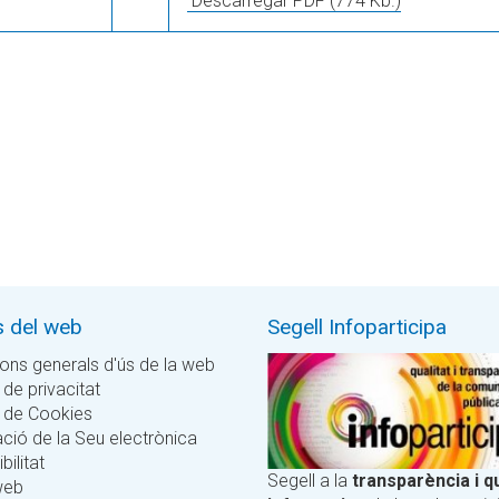
Descarregar PDF
(774 Kb.)
s del web
Segell Infoparticipa
ons generals d'ús de la web
 de privacitat
a de Cookies
ció de la Seu electrònica
bilitat
Segell a la
transparència i qu
web