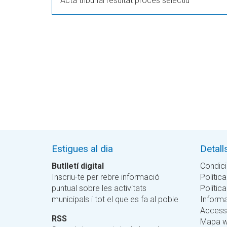
Acta tribunal resultat procés selectiu
Estigues al dia
Detall
Butlletí digital
Condici
Inscriu-te per rebre informació
Política
puntual sobre les activitats
Polític
municipals i tot el que es fa al poble
Informa
Accessi
RSS
Mapa 