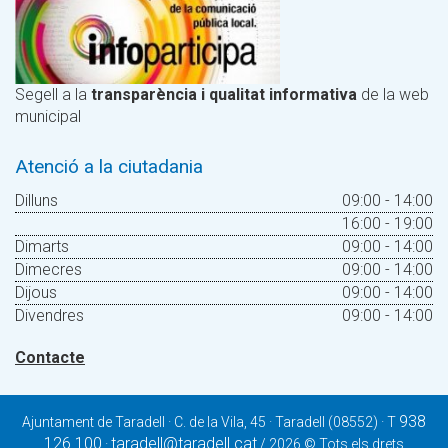
Segell a la
transparència i qualitat informativa
de la web
municipal
Atenció a la ciutadania
Dilluns
09:00 - 14:00
16:00 - 19:00
Dimarts
09:00 - 14:00
Dimecres
09:00 - 14:00
Dijous
09:00 - 14:00
Divendres
09:00 - 14:00
Contacte
938
Ajuntament de Taradell · C. de la Vila, 45 · Taradell (08552) · T
126 100
taradell@taradell.cat
·
/ 2026 © Tots els drets